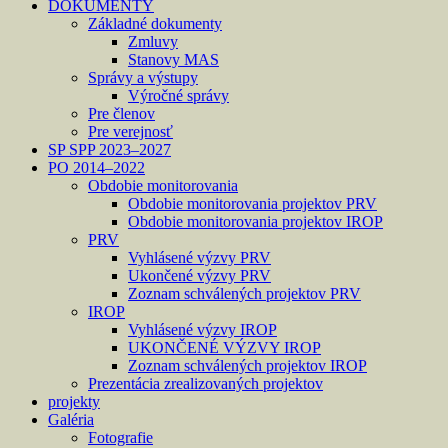
DOKUMENTY
Základné dokumenty
Zmluvy
Stanovy MAS
Správy a výstupy
Výročné správy
Pre členov
Pre verejnosť
SP SPP 2023–2027
PO 2014–2022
Obdobie monitorovania
Obdobie monitorovania projektov PRV
Obdobie monitorovania projektov IROP
PRV
Vyhlásené výzvy PRV
Ukončené výzvy PRV
Zoznam schválených projektov PRV
IROP
Vyhlásené výzvy IROP
UKONČENÉ VÝZVY IROP
Zoznam schválených projektov IROP
Prezentácia zrealizovaných projektov
projekty
Galéria
Fotografie