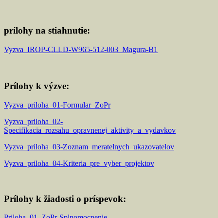
prílohy na stiahnutie:
Vyzva_IROP-CLLD-W965-512-003_Magura-B1
Prílohy k výzve:
Vyzva_priloha_01-Formular_ZoPr
Vyzva_priloha_02-
Specifikacia_rozsahu_opravnenej_aktivity_a_vydavkov
Vyzva_priloha_03-Zoznam_meratelnych_ukazovatelov
Vyzva_priloha_04-Kriteria_pre_vyber_projektov
Prílohy k žiadosti o príspevok:
Priloha_01_ZoPr-Splnomocnenie