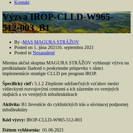
Kontakt
Výzva IROP-CLLD-W965-
512-003_B1
By -
MAS MAGURA STRÁŽOV
Posted on
1. júna 2021
16. septembra 2021
Posted in
Nezaradené
Miestna akčná skupina MAGURA STRÁŽOV vyhlasuje výzvu na
predkladanie žiadostí o poskytnutie príspevku v rámci
implementácie stratégie CLLD pre program IROP.
Špecifický cieľ:
5.1.2 Zlepšenie udržateľných vzťahov medzi
vidieckymi rozvojovými centrami a ich zázemím vo verejných
sluţbách a vo verejných infraštruktúrach
Aktivita:
B1 Investície do cyklistických trás a súvisiacej podpornej
infraštruktúry
Kód výzvy:
IROP-CLLD-W965-512-003
Dátum vyhlásenia:
01.06.2021