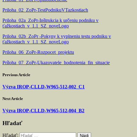
Priloha_02_ZoPr-TestPodnikuVTazkostiach
Priloha_02a_ZoPr-Inštrukcia k určeniu podniku v
ťažkostiach_v_1.1_SZ_noveLogo
Priloha_02b_ZoPr -Pokyny k vyplneniu testu podniku v
ťažkostiach_v_1.1_SZ_noveLogo
Priloha_06_ZoPr-Rozpocet_projektu
Príloha_07_ZoPr-Ukazovatele_hodnotenia_fin_situacie
Previous Article
Výzva IROP-CLLD-W965-512-002_C1
Next Article
Výzva IROP-CLLD-W965-512-004_B2
Hľadať
Hľadať: