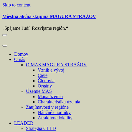
Skip to content
Miestna akčná skupina MAGURA STRÁŽOV
„Spájame ľudí. Rozvíjame región.“
Domov
O nás
O MAS MAGURA STRÁŽOV
Vznik a vývoj
Ciele
Členovia
Orgány
Územie MAS
Mapa územia
Charakteristika územia
Zaujímavosti v regióne
Náučné chodníky
Atraktívne lokality
LEADER
Stratégia CLLD