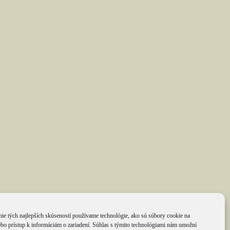
ie tých najlepších skúseností používame technológie, ako sú súbory cookie na
ebo prístup k informáciám o zariadení. Súhlas s týmito technológiami nám umožní