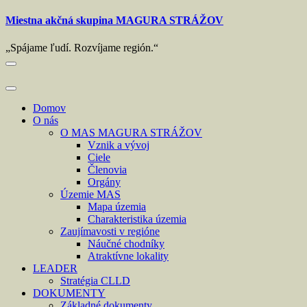
Skip
Miestna akčná skupina MAGURA STRÁŽOV
to
content
„Spájame ľudí. Rozvíjame región.“
Domov
O nás
O MAS MAGURA STRÁŽOV
Vznik a vývoj
Ciele
Členovia
Orgány
Územie MAS
Mapa územia
Charakteristika územia
Zaujímavosti v regióne
Náučné chodníky
Atraktívne lokality
LEADER
Stratégia CLLD
DOKUMENTY
Základné dokumenty