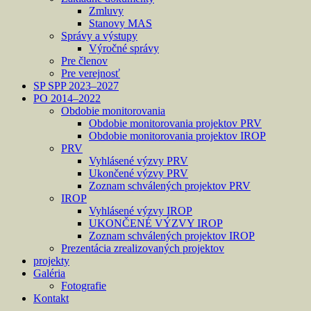
Zmluvy
Stanovy MAS
Správy a výstupy
Výročné správy
Pre členov
Pre verejnosť
SP SPP 2023–2027
PO 2014–2022
Obdobie monitorovania
Obdobie monitorovania projektov PRV
Obdobie monitorovania projektov IROP
PRV
Vyhlásené výzvy PRV
Ukončené výzvy PRV
Zoznam schválených projektov PRV
IROP
Vyhlásené výzvy IROP
UKONČENÉ VÝZVY IROP
Zoznam schválených projektov IROP
Prezentácia zrealizovaných projektov
projekty
Galéria
Fotografie
Kontakt