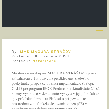
By -
MAS MAGURA STRÁŽOV
Posted on
30. januára 2023
Posted in
Nezaradené
Miestna akčná skupina MAGURA STRÁŽOV vydáva
aktualizáciu č.1 k výzve na predkladanie žiadostí o
poskytnutie príspevku v rámci implementácie stratégie
CLLD pre program IROP. Predmetom aktualizácie č.1 sú
zmeny vykonané v dokumente výzvy a v jej prílohách ako
aj v prílohách formulára žiadosti o príspevok a to
prostredníctvom funkcie sledovania zmien (SZ) v
pôvodnom texte dokumentu výzvy a príloh.