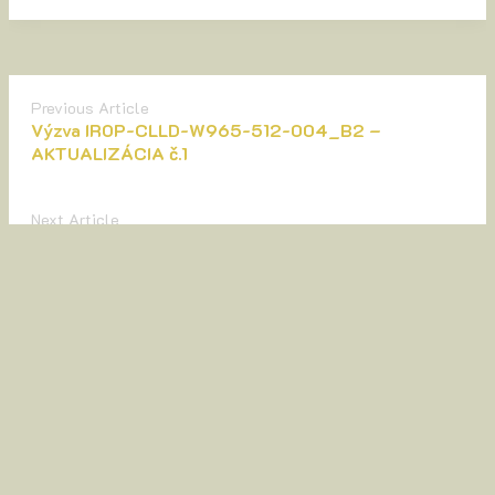
Previous Article
Výzva IROP-CLLD-W965-512-004_B2 –
AKTUALIZÁCIA č.1
Next Article
Zoznam schválených ŽoPr k výzve IROP-CLLD-
W965-512-003
H
ľadať
Hľadať: