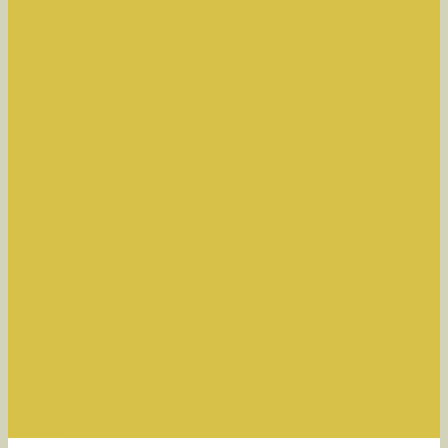
Stanovy MAS
Správy a výstupy
Výročné správy
Pre členov
Pre verejnosť
SP SPP 2023–2027
PO 2014–2022
Obdobie monitorovania
Obdobie monitorovania projektov PRV
Obdobie monitorovania projektov IROP
PRV
Vyhlásené výzvy PRV
Ukončené výzvy PRV
Zoznam schválených projektov PRV
IROP
Vyhlásené výzvy IROP
UKONČENÉ VÝZVY IROP
Zoznam schválených projektov IROP
Prezentácia zrealizovaných projektov
projekty
Galéria
Fotografie
Kontakt