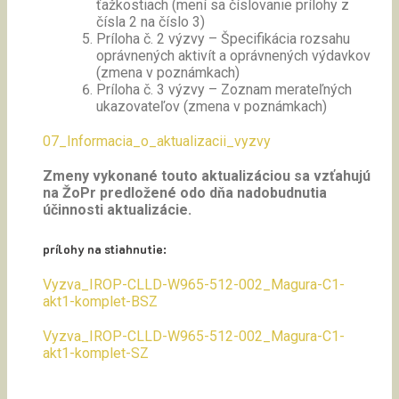
ťažkostiach (mení sa číslovanie prílohy z
čísla 2 na číslo 3)
Príloha č. 2 výzvy – Špecifikácia rozsahu
oprávnených aktivít a oprávnených výdavkov
(zmena v poznámkach)
Príloha č. 3 výzvy – Zoznam merateľných
ukazovateľov (zmena v poznámkach)
07_Informacia_o_aktualizacii_vyzvy
Zmeny vykonané touto aktualizáciou sa vzťahujú
na ŽoPr predložené odo dňa nadobudnutia
účinnosti aktualizácie.
prílohy na stiahnutie:
Vyzva_IROP-CLLD-W965-512-002_Magura-C1-
akt1-komplet-BSZ
Vyzva_IROP-CLLD-W965-512-002_Magura-C1-
akt1-komplet-SZ