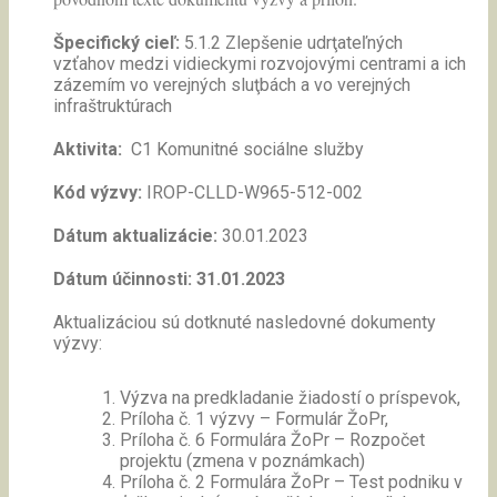
Špecifický cieľ:
5.1.2 Zlepšenie udrţateľných
vzťahov medzi vidieckymi rozvojovými centrami a ich
zázemím vo verejných sluţbách a vo verejných
infraštruktúrach
Aktivita:
C1 Komunitné sociálne služby
Kód výzvy:
IROP-CLLD-W965-512-002
Dátum aktualizácie:
30.01.2023
Dátum účinnosti: 31.01.2023
Aktualizáciou sú dotknuté nasledovné dokumenty
výzvy:
Výzva na predkladanie žiadostí o príspevok,
Príloha č. 1 výzvy – Formulár ŽoPr,
Príloha č. 6 Formulára ŽoPr – Rozpočet
projektu (zmena v poznámkach)
Príloha č. 2 Formulára ŽoPr – Test podniku v