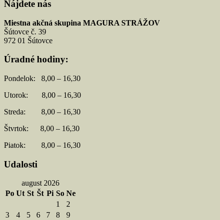
Nájdete nás
Miestna akčná skupina MAGURA STRÁŽOV
Šútovce č. 39
972 01 Šútovce
Úradné hodiny:
Pondelok: 8,00 – 16,30
Utorok: 8,00 – 16,30
Streda: 8,00 – 16,30
Štvrtok: 8,00 – 16,30
Piatok: 8,00 – 16,30
Udalosti
august 2026
Po
Ut
St
Št
Pi
So
Ne
1
2
3
4
5
6
7
8
9