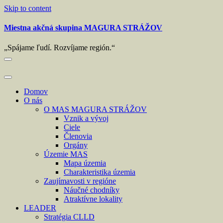
Skip to content
Miestna akčná skupina MAGURA STRÁŽOV
„Spájame ľudí. Rozvíjame región.“
Domov
O nás
O MAS MAGURA STRÁŽOV
Vznik a vývoj
Ciele
Členovia
Orgány
Územie MAS
Mapa územia
Charakteristika územia
Zaujímavosti v regióne
Náučné chodníky
Atraktívne lokality
LEADER
Stratégia CLLD