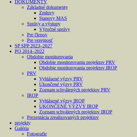
DOKUMENTY
Základné dokumenty
Zmluvy
Stanovy MAS
Správy a výstupy
Výročné správy
Pre členov
Pre verejnosť
SP SPP 2023–2027
PO 2014–2022
Obdobie monitorovania
Obdobie monitorovania projektov PRV
Obdobie monitorovania projektov IROP
PRV
Vyhlásené výzvy PRV
Ukončené výzvy PRV
Zoznam schválených projektov PRV
IROP
Vyhlásené výzvy IROP
UKONČENÉ VÝZVY IROP
Zoznam schválených projektov IROP
Prezentácia zrealizovaných projektov
projekty
Galéria
Fotografie