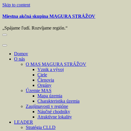
Skip to content
Miestna akčná skupina MAGURA STRÁŽOV
„Spájame ľudí. Rozvíjame región.“
Domov
O nás
O MAS MAGURA STRÁŽOV
Vznik a vývoj
Ciele
Členovia
Orgány
Územie MAS
Mapa územia
Charakteristika územia
Zaujímavosti v regióne
Náučné chodníky
Atraktívne lokality
LEADER
Stratégia CLLD