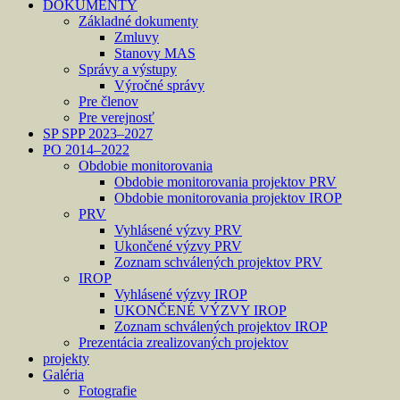
DOKUMENTY
Základné dokumenty
Zmluvy
Stanovy MAS
Správy a výstupy
Výročné správy
Pre členov
Pre verejnosť
SP SPP 2023–2027
PO 2014–2022
Obdobie monitorovania
Obdobie monitorovania projektov PRV
Obdobie monitorovania projektov IROP
PRV
Vyhlásené výzvy PRV
Ukončené výzvy PRV
Zoznam schválených projektov PRV
IROP
Vyhlásené výzvy IROP
UKONČENÉ VÝZVY IROP
Zoznam schválených projektov IROP
Prezentácia zrealizovaných projektov
projekty
Galéria
Fotografie