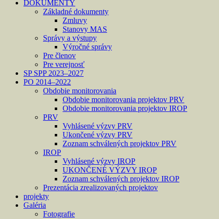
DOKUMENTY
Základné dokumenty
Zmluvy
Stanovy MAS
Správy a výstupy
Výročné správy
Pre členov
Pre verejnosť
SP SPP 2023–2027
PO 2014–2022
Obdobie monitorovania
Obdobie monitorovania projektov PRV
Obdobie monitorovania projektov IROP
PRV
Vyhlásené výzvy PRV
Ukončené výzvy PRV
Zoznam schválených projektov PRV
IROP
Vyhlásené výzvy IROP
UKONČENÉ VÝZVY IROP
Zoznam schválených projektov IROP
Prezentácia zrealizovaných projektov
projekty
Galéria
Fotografie