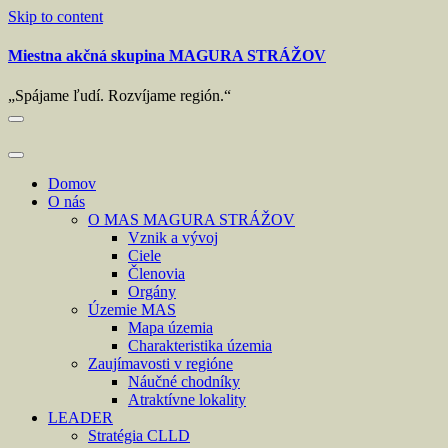
Skip to content
Miestna akčná skupina MAGURA STRÁŽOV
„Spájame ľudí. Rozvíjame región.“
Domov
O nás
O MAS MAGURA STRÁŽOV
Vznik a vývoj
Ciele
Členovia
Orgány
Územie MAS
Mapa územia
Charakteristika územia
Zaujímavosti v regióne
Náučné chodníky
Atraktívne lokality
LEADER
Stratégia CLLD