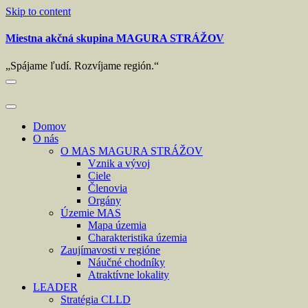
Skip to content
Miestna akčná skupina MAGURA STRÁŽOV
„Spájame ľudí. Rozvíjame región.“
Domov
O nás
O MAS MAGURA STRÁŽOV
Vznik a vývoj
Ciele
Členovia
Orgány
Územie MAS
Mapa územia
Charakteristika územia
Zaujímavosti v regióne
Náučné chodníky
Atraktívne lokality
LEADER
Stratégia CLLD