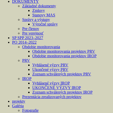
DOKUMENTY
Základné dokumenty
Zmluvy
Stanovy MAS
Správy a výstupy
Výročné správy
Pre členov
Pre verejnosť
SP SPP 2023–2027
PO 2014–2022
Obdobie monitorovania
Obdobie monitorovania projektov PRV
Obdobie monitorovania projektov IROP
PRV
Vyhlásené výzvy PRV
Ukončené výzvy PRV
Zoznam schválených projektov PRV
IROP
Vyhlásené výzvy IROP
UKONČENÉ VÝZVY IROP
Zoznam schválených projektov IROP
Prezentácia zrealizovaných projektov
projekty
Galéria
Fotografie